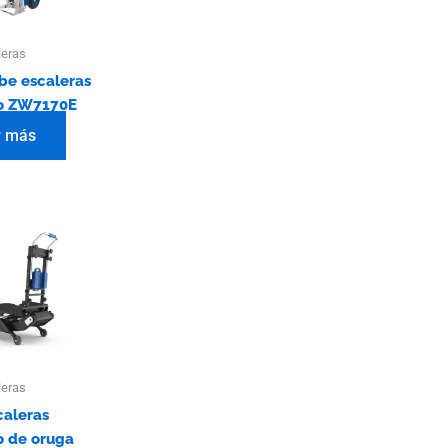
leras
be escaleras
co ZW7170E
r más
leras
caleras
o de oruga