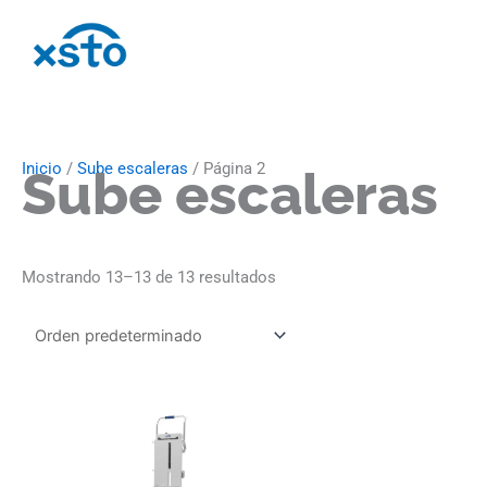
Ir
al
contenido
Inicio
/
Sube escaleras
/ Página 2
Sube escaleras
Mostrando 13–13 de 13 resultados