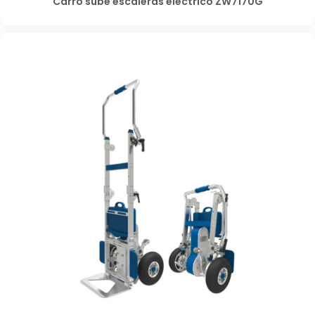
Carro sube escaleras eléctrico ZW7170G